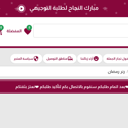
مبارك النجاح لطلبة التوجيهي
play_circle
0
0
g_cart
favorite
المفضلة
security
commute
emoji_emotions
ول تجار الجملة
آراء زبائننا
مناطق التوصيل
سياسة المتجر
رنر رمضان