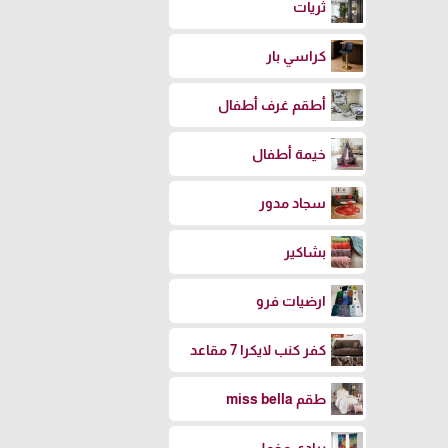
ثريات
كراسي بار
أطقم غرف أطفال
خيمة أطفال
سجاد مدور
بشاكير
ارضيات فرو
كفر كنب لايكرا 7 مقاعد
طقم miss bella