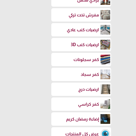
برادي مخمل
مفرش تخت تركي
ارضيات كنب عادي
ارضيات كنب 3D
كفر سجلونات
كفر سجاد
ارضيات درج
كفر كراسي
إضاءة رمضان كريم
عرض كل المنتجات