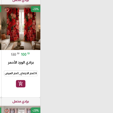
-23%
favorite_border
₪
₪
130
100
برادي الورد الأحمر
2.6متر الارتفاع _ 3متر العرض
add_shopping_cart
برادي مخمل
-23%
favorite_border