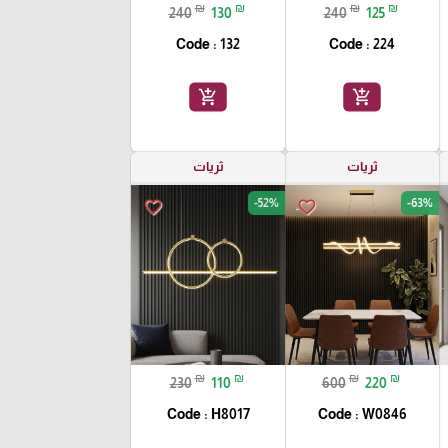
₪
₪
₪
₪
240
130
240
125
Code : 132
Code : 224
add_shopping_cart
add_shopping_cart
ثريات
ثريات
-52%
-63%
favorite_border
favorite_border
₪
₪
₪
₪
230
110
600
220
Code : H8017
Code : W0846