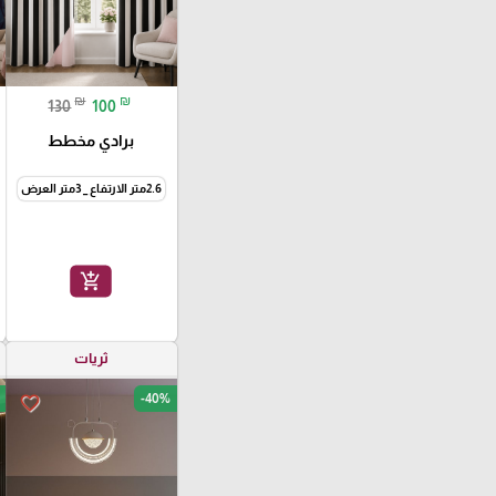
₪
₪
130
100
برادي مخطط
2.6متر الارتفاع _ 3متر العرض
add_shopping_cart
ثريات
-40%
favorite_border