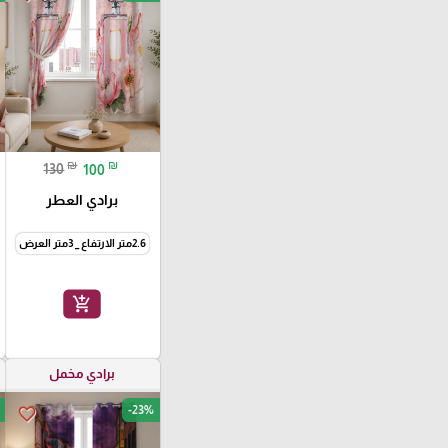
₪
₪
130
100
برادي العطر
2.6متر الارتفاع _ 3متر العرض
add_shopping_cart
برادي مخمل
-23%
favorite_border