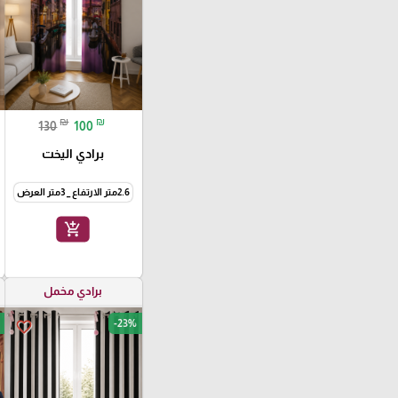
₪
₪
130
100
برادي اليخت
2.6متر الارتفاع _ 3متر العرض
add_shopping_cart
برادي مخمل
-23%
favorite_border