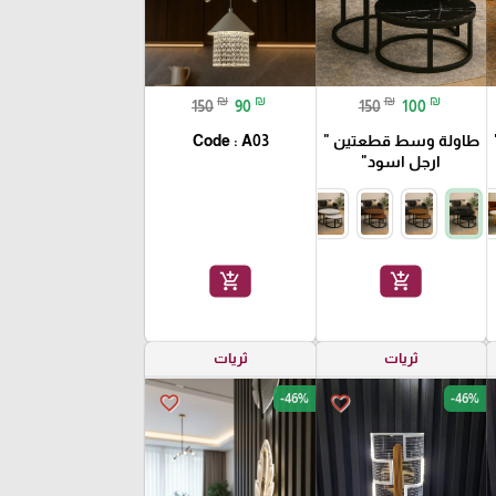
₪
₪
₪
₪
150
90
150
100
طاولة وسط قطعتين "
Code : A03
ارجل اسود"
add_shopping_cart
add_shopping_cart
ثريات
ثريات
-46%
-46%
favorite_border
favorite_border