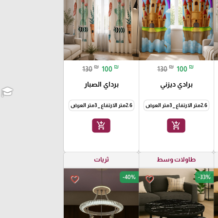
₪
₪
₪
₪
130
100
130
100
برادي ديزني
برداي الصبار
2.6متر الارتفاع _ 3متر العرض
2.6متر الارتفاع _ 3متر العرض
add_shopping_cart
add_shopping_cart
طاولات وسط
ثريات
-40%
-33%
favorite_border
favorite_border