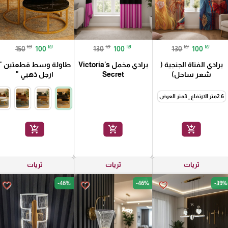
₪
₪
₪
₪
₪
₪
150
100
130
100
130
100
برادي الفتاة الجنجية (
برادي مخمل Victoria's
طاولة وسط قطعتين "
شعر ساحل)
Secret
ارجل ذهبي "
2.6متر الارتفاع _ 3متر العرض
add_shopping_cart
add_shopping_cart
add_shopping_cart
ثريات
ثريات
ثريات
-46%
-46%
-39%
favorite_border
favorite_border
favorite_border