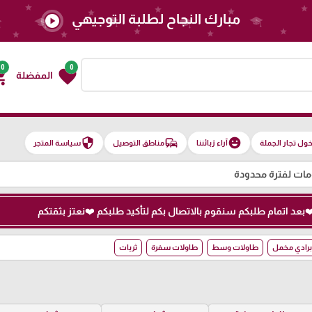
مبارك النجاح لطلبة التوجيهي
play_circle
0
0
g_cart
favorite
المفضلة
security
commute
emoji_emotions
ول تجار الجملة
آراء زبائننا
مناطق التوصيل
سياسة المتجر
ت لفترة محدودة
برادي مخمل
طاولات وسط
طاولات سفرة
ثريات