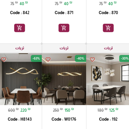
₪
₪
₪
₪
₪
₪
75
40
75
40
75
40
Code : 842
Code : 871
Code : 870
add_shopping_cart
add_shopping_cart
add_shopping_cart
ثريات
ثريات
ثريات
-63%
-40%
-30%
favorite_border
favorite_border
favorite_border
₪
₪
₪
₪
₪
₪
600
220
250
150
180
125
Code : H8143
Code : W0176
Code : 192