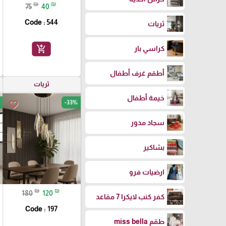
₪
₪
75
40
Code : 544
ثريات
add_shopping_cart
كراسي بار
أطقم غرف أطفال
ثريات
خيمة أطفال
-33%
favorite_border
سجاد مدور
بشاكير
ارضيات فرو
₪
₪
180
120
كفر كنب لايكرا 7 مقاعد
Code : 197
طقم miss bella