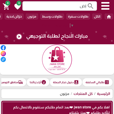
0
0
search
shopping_cart
favorite
home
الكل
طاولات سفرة
طاولات وسط
مزنون
خزائن احذية
ث
Select Language
▼
مبارك النجاح لطلبة التوجيهي
play_circle
commute
emoji_emotions
account_box
ballot
طلباتي السابقة
دخول تجار الجملة
آراء زبائننا
مناطق التوصيل
الرئيسية
كل المنتجات
مزنون
اهلا بكم في jwan store ❤️بعد اتمام طلبكم سنقوم بالاتصال بكم
لتأكيد طلبكم ❤️نعتز بثقتكم