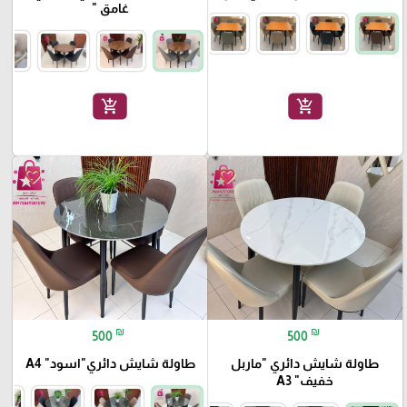
غامق "
add_shopping_cart
add_shopping_cart
favorite_border
favorite_border
₪
₪
500
500
طاولة شايش دائري "ماربل
طاولة شايش دائري"اسود" A4
خفيف" A3