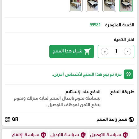
الكمية المتوفرة
99981
اختر الكمية
shopping_cart
شراء هذا المنتج
+
-
99
مرة تم بيع هذا المنتج لأشخاص آخرين.
طريقة الدفع
الدفع عند الإستلام
ببساطة نقوم بايصال المنتج لغاية منزلك وتقوم
بدفع الثمن لموظف التوصيل.
qr_code
public
نسخ رابط المنتج
QR
policy
policy
policy
سياسة التوصيل
سياسة التبديل
سياسة الإلغاء