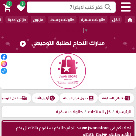
0
0
search
shopping_cart
favorite
home
الكل
طاولات سفرة
طاولات وسط
مزنون
خزائن احذية
ث
Select Language
▼
مبارك النجاح لطلبة التوجيهي
play_circle
commute
emoji_emotions
account_box
ballot
طلباتي السابقة
دخول تجار الجملة
آراء زبائننا
مناطق التوصيل
الرئيسية
كل المنتجات
طاولات سفرة
اهلا بكم في jwan store ❤️بعد اتمام طلبكم سنقوم بالاتصال بكم
لتأكيد طلبكم ❤️نعتز بثقتكم