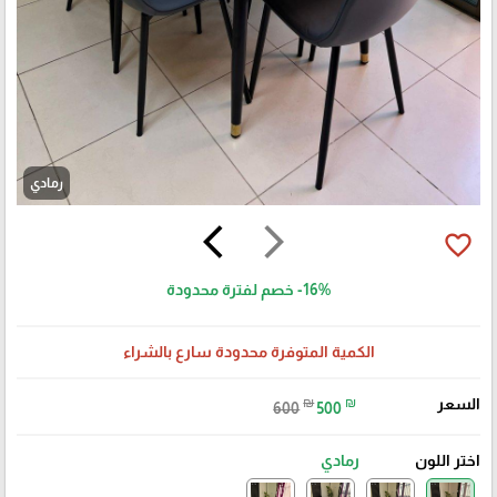
رمادي
arrow_back_ios
arrow_forward_ios
favorite_border
-16%
خصم لفترة محدودة
الكمية المتوفرة محدودة سارع بالشراء
السعر
₪
₪
600
500
اختر اللون
رمادي