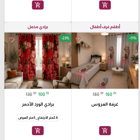
add_shopping_cart
add_shopping_cart
أطقم غرف أطفال
برادي مخمل
-23%
-11%
favorite_border
favorite_border
₪
₪
₪
₪
130
100
180
160
غرفة العروس
برادي الورد الأحمر
2.6متر الارتفاع _ 3متر العرض
add_shopping_cart
add_shopping_cart