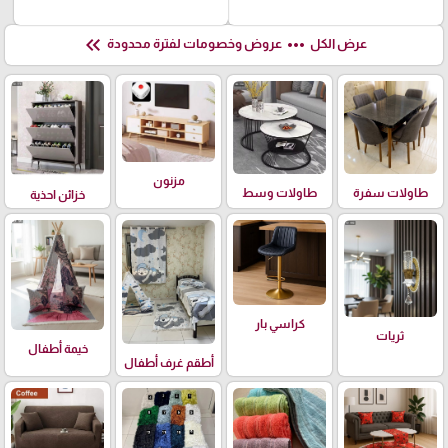
keyboard_double_arrow_left
more_horiz
عرض الكل
عروض وخصومات لفترة محدودة
مزنون
طاولات سفرة
طاولات وسط
خزائن احذية
كراسي بار
ثريات
خيمة أطفال
أطقم غرف أطفال