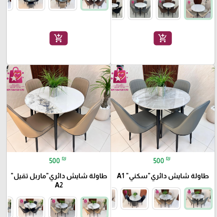
add_shopping_cart
add_shopping_cart
favorite_border
favorite_border
₪
₪
500
500
طاولة شايش دائري"سكني" A1
طاولة شايش دائري"ماربل تقيل"
A2