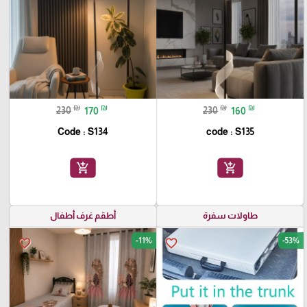
₪
₪
₪
₪
230
170
230
160
Code : S134
code : S135
add_shopping_cart
add_shopping_cart
طاولات سفرة
أطقم غرف أطفال
-11%
-53%
favorite_border
favorite_border