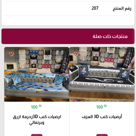
رقم المنتج
207
منتجات ذات صلة
favorite_border
favorite_border
₪
₪
100
100
أرضيات كنب 3D العزف
ارضيات كنب 3Dزخرفة ازرق
وبرتقالي