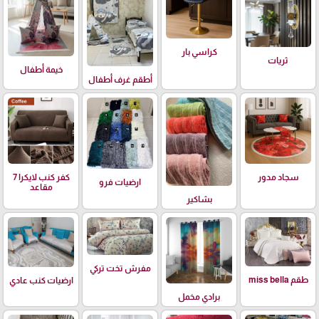
كراسي بار
ثريات
خيمة أطفال
أطقم غرف أطفال
سجاد مدور
كفر كنب لايكرا 7
ارضيات فرو
مقاعد
بشاكير
مفرش تخت تركي
طقم miss bella
ارضيات كنب عادي
برادي مخمل