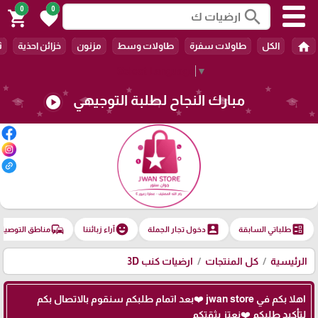
0
0
search
shopping_cart
favorite
home
الكل
طاولات سفرة
طاولات وسط
مزنون
خزائن احذية
ث
Select Language
▼
مبارك النجاح لطلبة التوجيهي
play_circle
commute
emoji_emotions
account_box
ballot
طلباتي السابقة
دخول تجار الجملة
آراء زبائننا
مناطق التوصيل
الرئيسية
كل المنتجات
ارضيات كنب 3D
اهلا بكم في jwan store ❤️بعد اتمام طلبكم سنقوم بالاتصال بكم
لتأكيد طلبكم ❤️نعتز بثقتكم