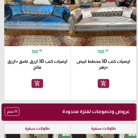
🎓
₪
₪
100
100
ارضيات كنب 3D مخطط ابيض
ارضيات كنب 3D ازرق غامق +ازرق
+زهر
فاتح
add_shopping_cart
add_shopping_cart
عروض وخصومات لفترة محدودة
71 منتج
طاولات سفرة
طاولات سفرة