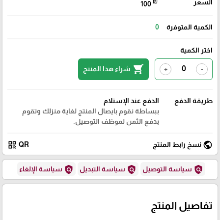
السعر
₪
100
الكمية المتوفرة
0
اختر الكمية
shopping_cart
شراء هذا المنتج
+
-
طريقة الدفع
الدفع عند الإستلام
ببساطة نقوم بايصال المنتج لغاية منزلك وتقوم
بدفع الثمن لموظف التوصيل.
qr_code
public
نسخ رابط المنتج
QR
policy
policy
policy
سياسة التوصيل
سياسة التبديل
سياسة الإلغاء
تفاصيل المنتج