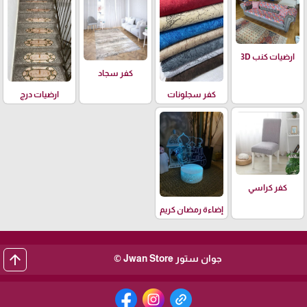
ارضيات كنب 3D
كفر سجاد
كفر سجلونات
ارضيات درج
كفر كراسي
إضاءة رمضان كريم
arrow_upward
جوان ستور Jwan Store ©