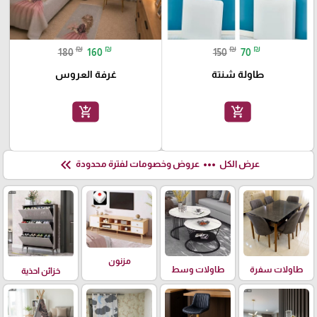
₪
₪
₪
₪
180
160
150
70
طاولة شنتة
غرفة العروس
add_shopping_cart
add_shopping_cart
keyboard_double_arrow_left
more_horiz
عرض الكل
عروض وخصومات لفترة محدودة
مزنون
طاولات سفرة
طاولات وسط
خزائن احذية