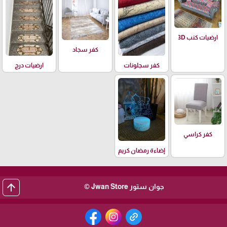
ارضيات كنب 3D
كفر سجاد
كفر سجلونات
ارضيات درج
كفر كراسي
إضاءة رمضان كريم
arrow_upward
جوان ستور Jwan Store ©