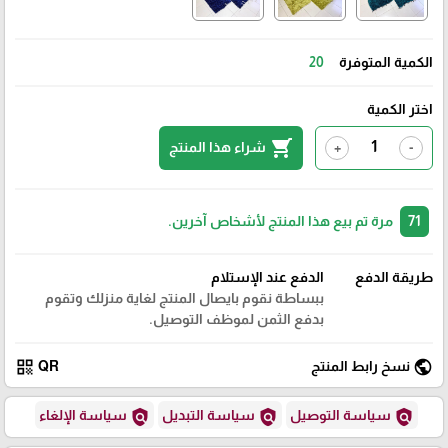
الكمية المتوفرة
20
اختر الكمية
shopping_cart
شراء هذا المنتج
+
-
71
مرة تم بيع هذا المنتج لأشخاص آخرين.
طريقة الدفع
الدفع عند الإستلام
ببساطة نقوم بايصال المنتج لغاية منزلك وتقوم
بدفع الثمن لموظف التوصيل.
qr_code
public
نسخ رابط المنتج
QR
policy
policy
policy
سياسة التوصيل
سياسة التبديل
سياسة الإلغاء