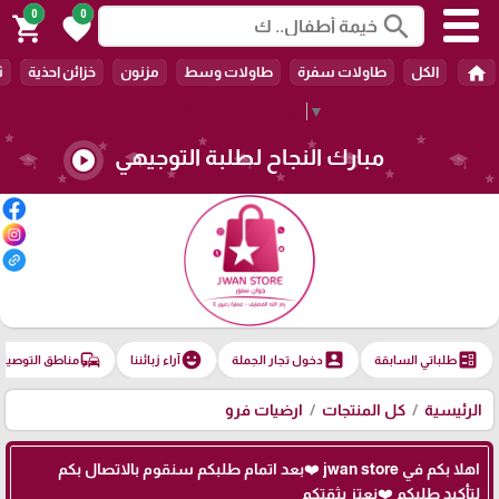
0
0
search
shopping_cart
favorite
home
الكل
طاولات سفرة
طاولات وسط
مزنون
خزائن احذية
ث
Select Language
▼
مبارك النجاح لطلبة التوجيهي
play_circle
commute
emoji_emotions
account_box
ballot
طلباتي السابقة
دخول تجار الجملة
آراء زبائننا
مناطق التوصيل
🎓
الرئيسية
كل المنتجات
ارضيات فرو
اهلا بكم في jwan store ❤️بعد اتمام طلبكم سنقوم بالاتصال بكم
لتأكيد طلبكم ❤️نعتز بثقتكم