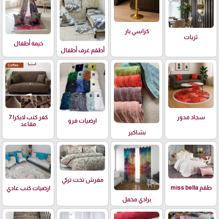
كراسي بار
ثريات
خيمة أطفال
أطقم غرف أطفال
سجاد مدور
كفر كنب لايكرا 7
ارضيات فرو
مقاعد
بشاكير
مفرش تخت تركي
طقم miss bella
ارضيات كنب عادي
برادي مخمل