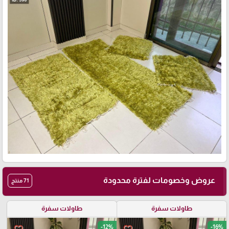
عروض وخصومات لفترة محدودة
71 منتج
طاولات سفرة
طاولات سفرة
-12%
-16%