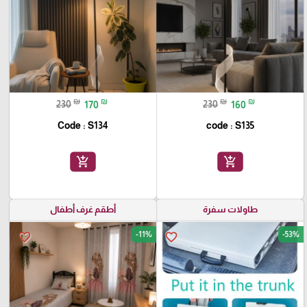
₪
₪
₪
₪
230
170
230
160
Code : S134
code : S135
add_shopping_cart
add_shopping_cart
طاولات سفرة
أطقم غرف أطفال
-11%
-53%
favorite_border
favorite_border