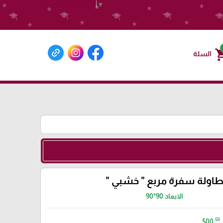
Select Language
▼
shoppin
السلة
اولة سفرة مربع " خشبي "
الابعاد 90*90
₪
500