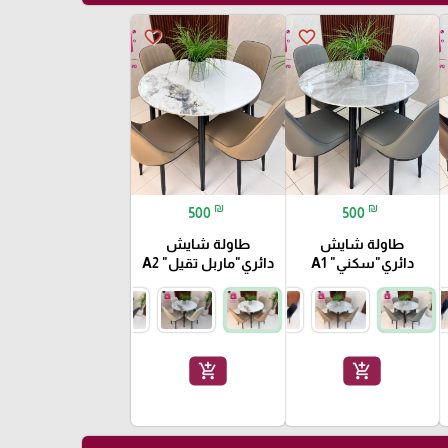
favorite_border
favorite_border
₪
₪
500
500
طاولة شايش
طاولة شايش
دائري"سكني" A1
دائري"ماربل تقيل" A2
add_shopping_cart
add_shopping_cart