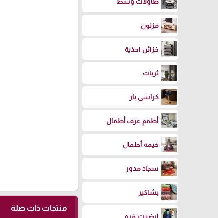
طاولات وسط
مزنون
خزائن احذية
ثريات
كراسي بار
أطقم غرف أطفال
خيمة أطفال
سجاد مدور
بشاكير
منتجات ذات صلة
ارضيات فرو