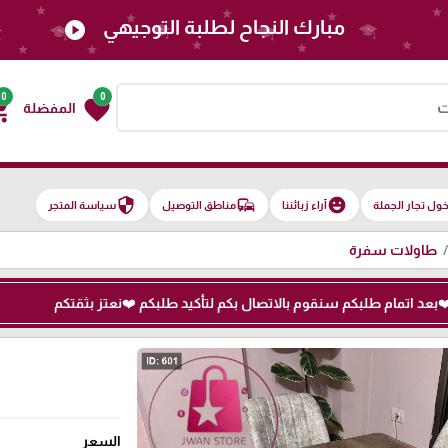
مبارك النجاح لطلبة التوجيهي
play_circle
0
0
g_cart
favorite
المفضلة
security
commute
emoji_emotions
ول تجار الجملة
آراء زبائننا
مناطق التوصيل
سياسة المتجر
طاولات سفرة
ط
السعر