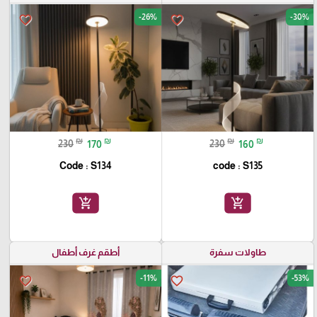
-26%
-30%
favorite_border
favorite_border
₪
₪
₪
₪
230
170
230
160
Code : S134
code : S135
add_shopping_cart
add_shopping_cart
طاولات سفرة
أطقم غرف أطفال
-11%
-53%
favorite_border
favorite_border