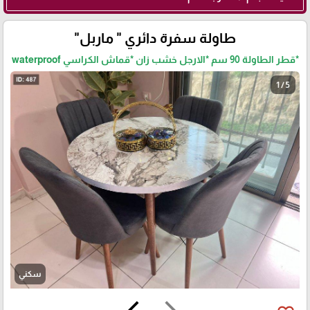
طاولة سفرة دائري " ماربل"
*قطر الطاولة 90 سم *الارجل خشب زان *قماش الكراسي waterproof
1 / 5
سكني