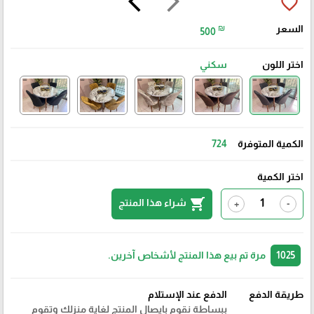
arrow_back_ios
arrow_forward_ios
favorite_border
السعر
₪
500
اختر اللون
سكني
الكمية المتوفرة
724
اختر الكمية
shopping_cart
شراء هذا المنتج
+
-
1025
مرة تم بيع هذا المنتج لأشخاص آخرين.
طريقة الدفع
الدفع عند الإستلام
ببساطة نقوم بايصال المنتج لغاية منزلك وتقوم