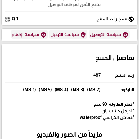
بدفع الثمن لموظف التوصيل.
qr_code
public
نسخ رابط المنتج
QR
policy
policy
policy
سياسة التوصيل
سياسة التبديل
سياسة الإلغاء
تفاصيل المنتج
رقم المنتج
487
الباركود
(MS_2) (MS_3) (MS_4) (MS_5) (MS_1)
*قطر الطاولة 90 سم
*الارجل خشب زان
*قماش الكراسي waterproof
مزيداً من الصور والفيديو