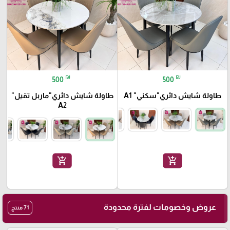
₪
₪
500
500
طاولة شايش دائري"سكني" A1
طاولة شايش دائري"ماربل تقيل"
A2
add_shopping_cart
add_shopping_cart
عروض وخصومات لفترة محدودة
71 منتج