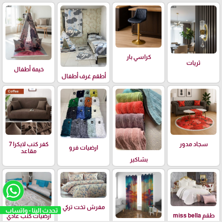
كراسي بار
ثريات
خيمة أطفال
أطقم غرف أطفال
سجاد مدور
كفر كنب لايكرا 7
ارضيات فرو
مقاعد
بشاكير
مفرش تخت تركي
تحدث الينا - واتساب
طقم miss bella
ارضيات كنب عادي