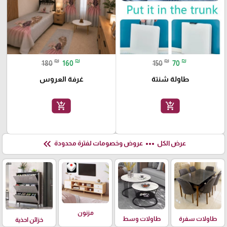
₪
₪
₪
₪
180
160
150
70
طاولة شنتة
غرفة العروس
add_shopping_cart
add_shopping_cart
keyboard_double_arrow_left
more_horiz
عرض الكل
عروض وخصومات لفترة محدودة
مزنون
طاولات سفرة
طاولات وسط
خزائن احذية