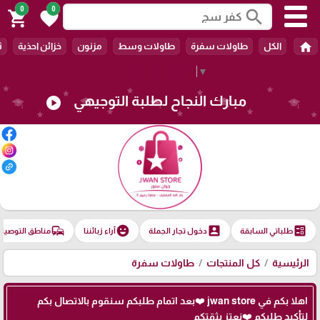
0
0
search
shopping_cart
favorite
home
الكل
طاولات سفرة
طاولات وسط
مزنون
خزائن احذية
ث
Select Language
▼
مبارك النجاح لطلبة التوجيهي
play_circle
commute
emoji_emotions
account_box
ballot
طلباتي السابقة
دخول تجار الجملة
آراء زبائننا
مناطق التوصيل
الرئيسية
كل المنتجات
طاولات سفرة
اهلا بكم في jwan store ❤️بعد اتمام طلبكم سنقوم بالاتصال بكم
لتأكيد طلبكم ❤️نعتز بثقتكم