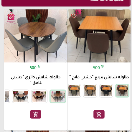
🎓
favorite_border
favorite_border
₪
₪
500
500
طاولة شايش مربع "خشبي فاتح "
طاولة شايش دائري "خشبي
غامق "
add_shopping_cart
add_shopping_cart