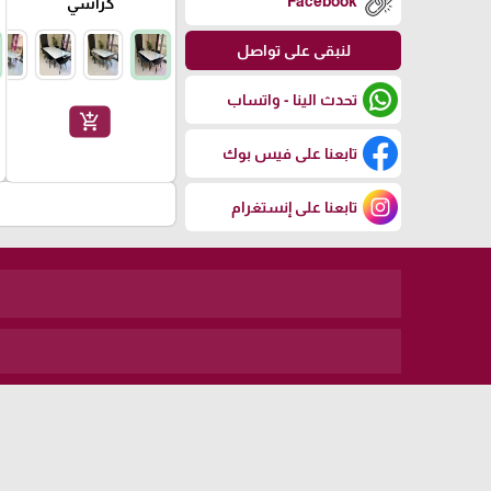
Facebook
كراسي
لنبقى على تواصل
تحدث الينا - واتساب
add_shopping_cart
تابعنا على فيس بوك
تابعنا على إنستغرام