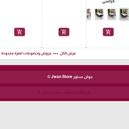
كراسي
add_shopping_cart
add_shopping_cart
add_shopping_cart
ft
more_horiz
عرض الكل
عروض وخصومات لفترة محدودة
جوان ستور Jwan Store ©
رام الله المصايف عماره زعرور ٤