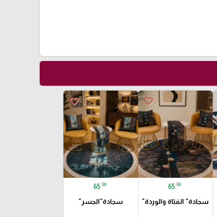
favorite_border
favorite_border
₪
₪
65
65
سجادة" الفتاة والوردة"
سجادة"الجسر"