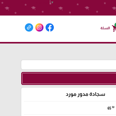
Select Language
▼
shoppin
السلة
سجادة مدور مورد
₪
65