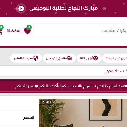
مبارك النجاح لطلبة التوجيهي
play_circle
0
0
g_cart
favorite
المفضلة
security
commute
emoji_emotions
ول تجار الجملة
آراء زبائننا
مناطق التوصيل
سياسة المتجر
سجاد مدور
السعر