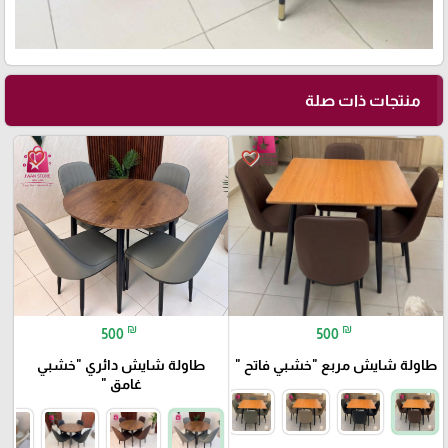
منتجات ذات صلة
favorite_border
favorite_border
🎓
₪
₪
500
500
طاولة شايش مربع "خشبي فاتح "
طاولة شايش دائري "خشبي
غامق "