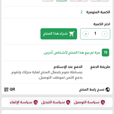
الكمية المتوفرة
2
اختر الكمية
shopping_cart
شراء هذا المنتج
+
-
19
مرة تم بيع هذا المنتج لأشخاص آخرين.
طريقة الدفع
الدفع عند الإستلام
ببساطة نقوم بايصال المنتج لغاية منزلك وتقوم
بدفع الثمن لموظف التوصيل.
qr_code
public
نسخ رابط المنتج
QR
policy
policy
policy
سياسة التوصيل
سياسة التبديل
سياسة الإلغاء