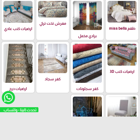
مفرش تخت تركي
طقم miss bella
ارضيات كنب عادي
برادي مخمل
ارضيات كنب 3D
كفر سجاد
كفر سجلونات
ارضيات درج
تحدث الينا - واتسا
كفر كراسي