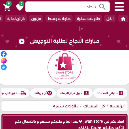
0
0
search
shopping_cart
favorite
home
الكل
طاولات سفرة
طاولات وسط
مزنون
خزائن احذية
ث
Select Language
▼
مبارك النجاح لطلبة التوجيهي
play_circle
commute
emoji_emotions
account_box
ballot
طلباتي السابقة
دخول تجار الجملة
آراء زبائننا
مناطق التوصيل
الرئيسية
كل المنتجات
طاولات سفرة
اهلا بكم في jwan store ❤️بعد اتمام طلبكم سنقوم بالاتصال بكم
لتأكيد طلبكم ❤️نعتز بثقتكم