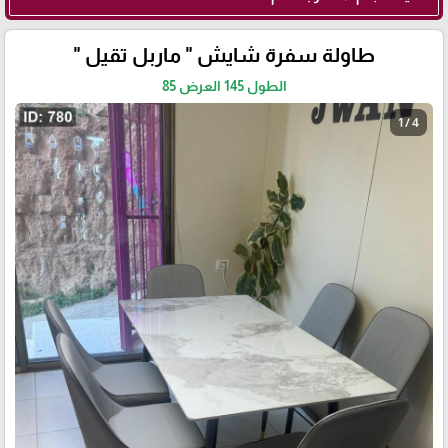
طاولة سفرة شايش " ماربل تقيل "
الطول 145 العرض 85
1 / 4