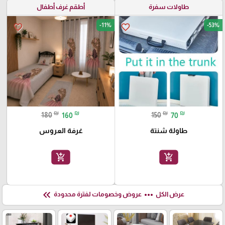
طاولات سفرة
أطقم غرف أطفال
-11%
-53%
favorite_border
favorite_border
₪
₪
₪
₪
180
160
150
70
طاولة شنتة
غرفة العروس
add_shopping_cart
add_shopping_cart
keyboard_double_arrow_left
more_horiz
عرض الكل
عروض وخصومات لفترة محدودة