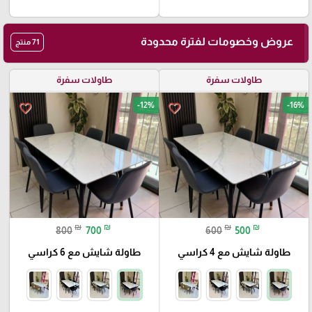
عروض وخصومات لفترة محدودة
71 منتج
طاولات سفرة
طاولات سفرة
-12%
-16%
favorite_border
favorite_border
₪
₪
₪
₪
800
700
600
500
طاولة شايش مع 4 كراسي
طاولة شايش مع 6 كراسي