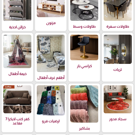
مزنون
طاولات سفرة
طاولات وسط
خزائن احذية
كراسي بار
ثريات
خيمة أطفال
أطقم غرف أطفال
سجاد مدور
كفر كنب لايكرا 7
ارضيات فرو
مقاعد
بشاكير