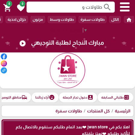
0
0
search
shopping_cart
favorite
home
الكل
طاولات سفرة
طاولات وسط
مزنون
خزائن احذية
ث
Select Language
▼
مبارك النجاح لطلبة التوجيهي
play_circle
commute
emoji_emotions
account_box
ballot
طلباتي السابقة
دخول تجار الجملة
آراء زبائننا
مناطق التوصيل
الرئيسية
كل المنتجات
طاولات سفرة
اهلا بكم في jwan store ❤️بعد اتمام طلبكم سنقوم بالاتصال بكم
لتأكيد طلبكم ❤️نعتز بثقتكم