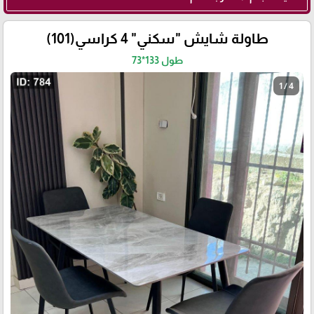
طاولة شايش "سكني" 4 كراسي(101)
طول 133*73
1 / 4