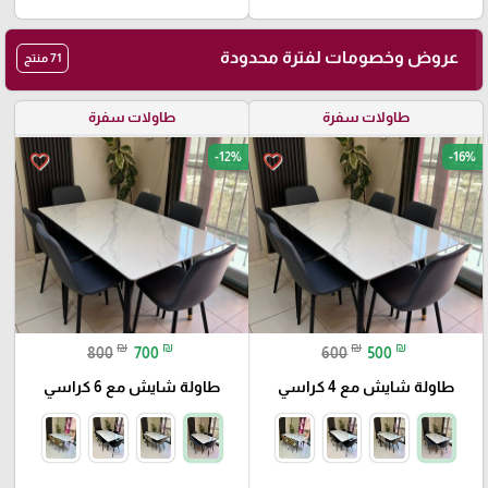
عروض وخصومات لفترة محدودة
71 منتج
طاولات سفرة
طاولات سفرة
-12%
-16%
favorite_border
favorite_border
₪
₪
₪
₪
800
700
600
500
طاولة شايش مع 4 كراسي
طاولة شايش مع 6 كراسي