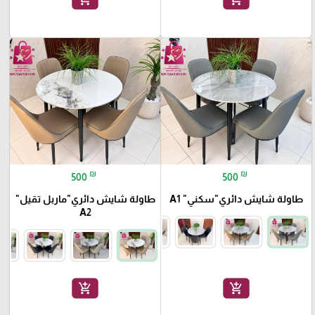
favorite_border
favorite_border
₪
₪
500
500
طاولة شايش دائري"سكني" A1
طاولة شايش دائري"ماربل تقيل"
A2
add_shopping_cart
add_shopping_cart