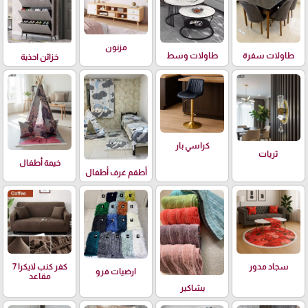
مزنون
طاولات سفرة
طاولات وسط
خزائن احذية
كراسي بار
ثريات
خيمة أطفال
أطقم غرف أطفال
سجاد مدور
كفر كنب لايكرا 7
ارضيات فرو
مقاعد
بشاكير