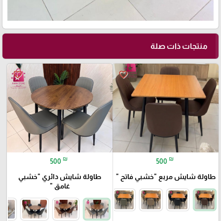
🎓
منتجات ذات صلة
favorite_border
favorite_border
₪
₪
500
500
طاولة شايش مربع "خشبي فاتح "
طاولة شايش دائري "خشبي
غامق "