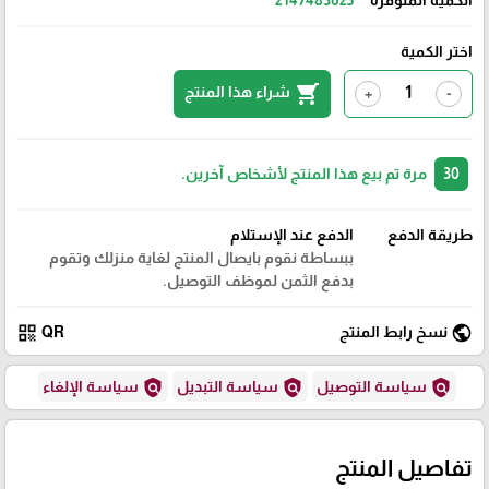
اختر الكمية
shopping_cart
شراء هذا المنتج
+
-
30
مرة تم بيع هذا المنتج لأشخاص آخرين.
طريقة الدفع
الدفع عند الإستلام
ببساطة نقوم بايصال المنتج لغاية منزلك وتقوم
بدفع الثمن لموظف التوصيل.
qr_code
public
نسخ رابط المنتج
QR
policy
policy
policy
سياسة التوصيل
سياسة التبديل
سياسة الإلغاء
تفاصيل المنتج