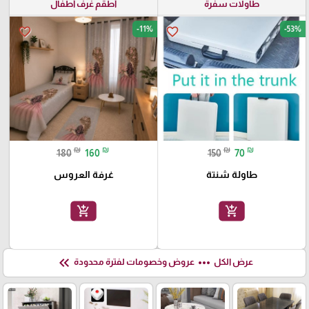
طاولات سفرة
أطقم غرف أطفال
-11%
-53%
favorite_border
favorite_border
₪
₪
₪
₪
180
160
150
70
طاولة شنتة
غرفة العروس
add_shopping_cart
add_shopping_cart
keyboard_double_arrow_left
more_horiz
عرض الكل
عروض وخصومات لفترة محدودة